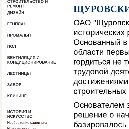
СТРОИТЕЛЬСТВО И
РЕМОНТ
ЩУРОВСКИ
ДИЗАЙН
ОАО "Щуровски
ГЕНПЛАН
исторических 
ПРОМАЛЬП
Основанный в 
ПОЛ
области перв
ВЕНТИЛЯЦИЯ И
гордиться не 
КОНДИЦИОНИРОВАНИЕ
трудовой деят
ЛЕСТНИЦЫ
достижениями 
ЗАБОР
строительных
КЛИНИНГ
Основателем з
ИСТОРИЯ И
решение о нач
ИСКУССТВО
базировалось 
Изобретение садовника
История цемента