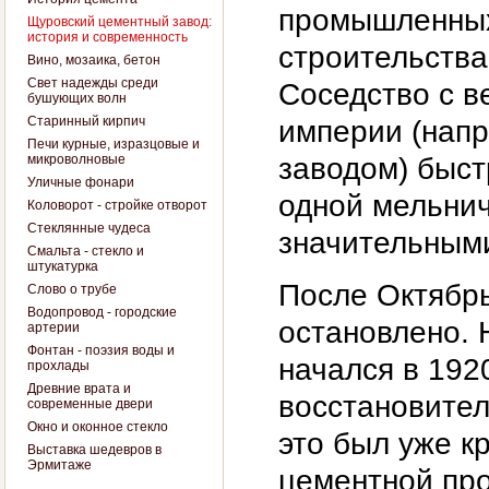
промышленных
Щуровский цементный завод:
история и современность
строительства
Вино, мозаика, бетон
Свет надежды среди
Соседство с 
бушующих волн
Старинный кирпич
империи (нап
Печи курные, изразцовые и
микроволновые
заводом) быст
Уличные фонари
одной мельнич
Коловорот - стройке отворот
Стеклянные чудеса
значительным
Смальта - стекло и
штукатурка
После Октябр
Слово о трубе
Водопровод - городские
остановлено. 
артерии
Фонтан - поэзия воды и
начался в 192
прохлады
Древние врата и
восстановител
современные двери
Окно и оконное стекло
это был уже к
Выставка шедевров в
Эрмитаже
цементной пр