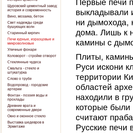
Первые печи п
Щуровский цементный завод:
выкладывали и
история и современность
Вино, мозаика, бетон
ни дымохода, 
Свет надежды среди
бушующих волн
дома. Лишь к 
Старинный кирпич
Печи курные, изразцовые и
камины с дым
микроволновые
Уличные фонари
Плиты, камины
Коловорот - стройке отворот
Стеклянные чудеса
Руси искони к
Смальта - стекло и
штукатурка
территории Ки
Слово о трубе
областей архе
Водопровод - городские
артерии
находили в гр
Фонтан - поэзия воды и
прохлады
которые были
Древние врата и
современные двери
считают праба
Окно и оконное стекло
Выставка шедевров в
Русские печи 
Эрмитаже