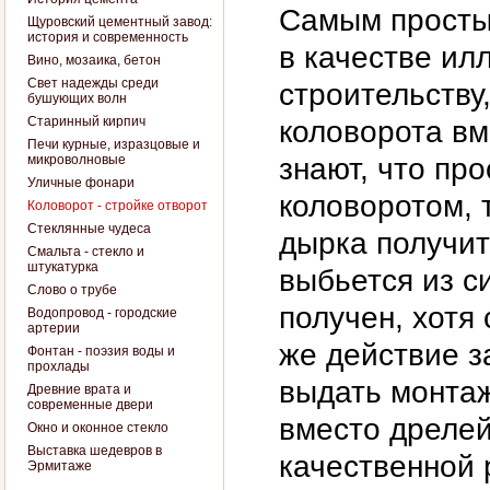
Самым просты
Щуровский цементный завод:
история и современность
в качестве ил
Вино, мозаика, бетон
Свет надежды среди
строительству
бушующих волн
Старинный кирпич
коловорота вм
Печи курные, изразцовые и
микроволновые
знают, что пр
Уличные фонари
коловоротом, 
Коловорот - стройке отворот
Стеклянные чудеса
дырка получит
Смальта - стекло и
штукатурка
выбьется из с
Слово о трубе
получен, хотя
Водопровод - городские
артерии
же действие з
Фонтан - поэзия воды и
прохлады
выдать монтаж
Древние врата и
современные двери
вместо дрелей
Окно и оконное стекло
Выставка шедевров в
качественной 
Эрмитаже