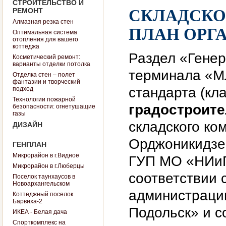
СТРОИТЕЛЬСТВО И
РЕМОНТ
СКЛАДСКО
Алмазная резка стен
ПЛАН ОРГ
Оптимальная система
отопления для вашего
коттеджа
Раздел «Генер
Косметический ремонт:
варианты отделки потолка
терминала «М
Отделка стен – полет
фантазии и творческий
стандарта (кл
подход
Технологии пожарной
градостроите
безопасности: огнетушащие
газы
складского ко
ДИЗАЙН
Орджоникидзе 
ГЕНПЛАН
Микрорайон в г.Видное
ГУП МО «НИиП
Микрорайон в г.Люберцы
соответствии 
Поселок таунхаусов в
Новоархангельском
администраци
Коттеджный поселок
Барвиха-2
Подольск» и с
ИКЕА - Белая дача
Спорткомплекс на