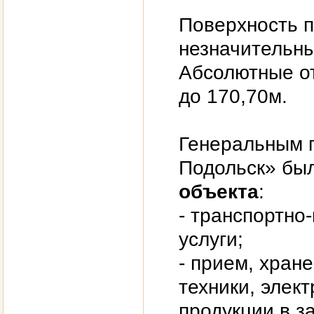
Поверхность 
незначительны
Абсолютные от
до 170,70м.
Генеральным 
Подольск» бы
объекта
:
- транспортно
услуги;
- прием, хран
техники, элек
продукции в з