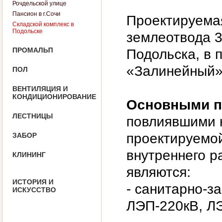
Рочдельской улице
Пансион в г.Сочи
Проектируема
Складской комплекс в
Подольске
землеотвода 3
ПРОМАЛЬП
Подольска, в
«Залинейный»
ПОЛ
ВЕНТИЛЯЦИЯ И
КОНДИЦИОНИРОВАНИЕ
Основными п
ЛЕСТНИЦЫ
повлиявшими 
проектируемой
ЗАБОР
внутреннего р
КЛИНИНГ
являются:
ИСТОРИЯ И
- санитарно-з
ИСКУССТВО
ЛЭП-220кВ, Л