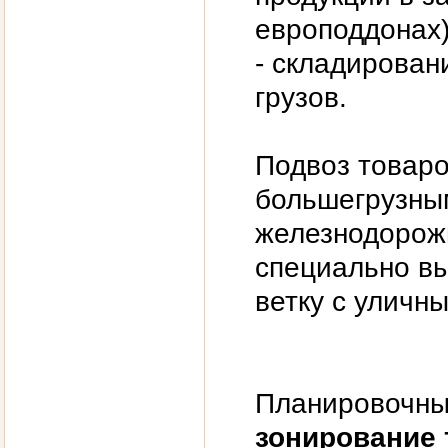
европоддонах)
- складирован
грузов.
Подвоз товаро
большегрузным
железнодорожн
специально в
ветку с уличн
Планировочны
зонирование 